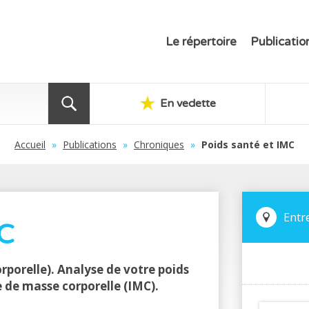
Le répertoire
Publicatio
En vedette
Accueil
»
Publications
»
Chroniques
»
Poids santé et IMC
Entr
MC
rporelle). Analyse de votre poids
e de masse corporelle (IMC).