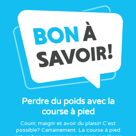
Perdre du poids avec la
course à pied
Courir, maigrir et avoir du plaisir! C'est
possible? Certainement. La course à pied