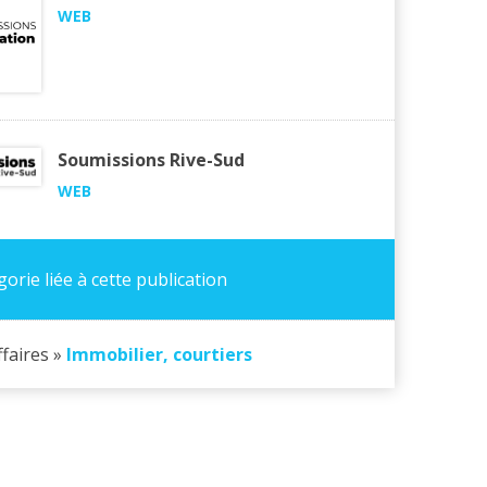
WEB
Soumissions Rive-Sud
WEB
orie liée à cette publication
ffaires »
Immobilier, courtiers