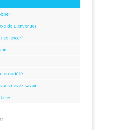
bilier
taxe de Bienvenue)
t se lancer?
ison
ne propriété
e vous devez savoir
taire
52