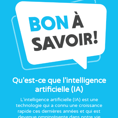
Qu'est-ce que l'intelligence
artificielle (IA)
L'intelligence artificielle (IA) est une
technologie qui a connu une croissance
rapide ces dernières années et qui est
devenue omniprésente dans notre vie