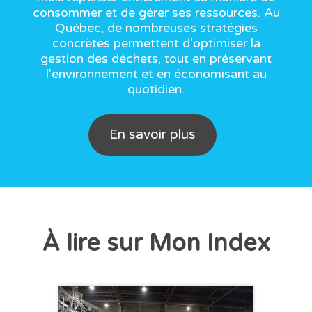
consommer et de gérer ses ressources. Au
Québec, de nombreuses stratégies
concrètes permettent d'optimiser la
gestion des déchets, tout en préservant
l'environnement et en économisant au
quotidien.
En savoir plus
À lire sur Mon Index
CHRONIQUE