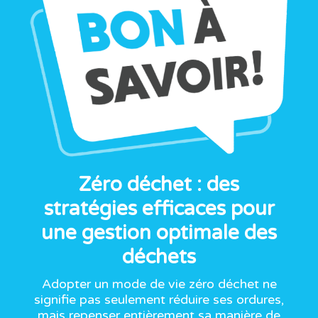
Zéro déchet : des
stratégies efficaces pour
une gestion optimale des
déchets
Adopter un mode de vie zéro déchet ne
signifie pas seulement réduire ses ordures,
mais repenser entièrement sa manière de