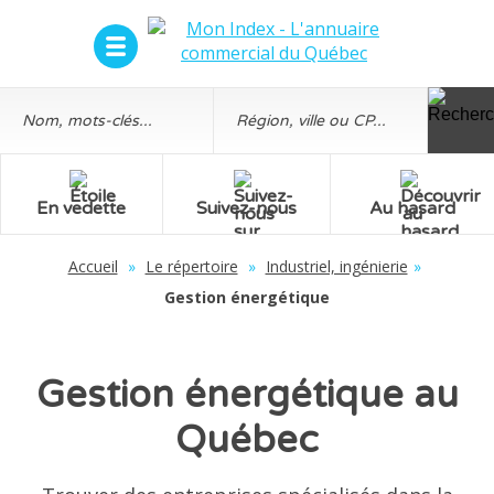
En vedette
Suivez-nous
Au hasard
Accueil
»
Le répertoire
»
Industriel, ingénierie
»
Gestion énergétique
Gestion énergétique au
Québec