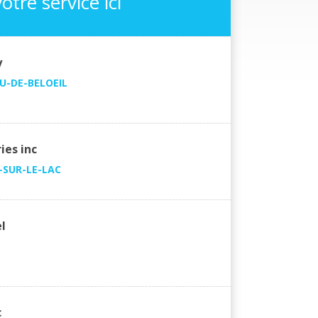
otre service ici
y
U-DE-BELOEIL
ies inc
SUR-LE-LAC
l
c