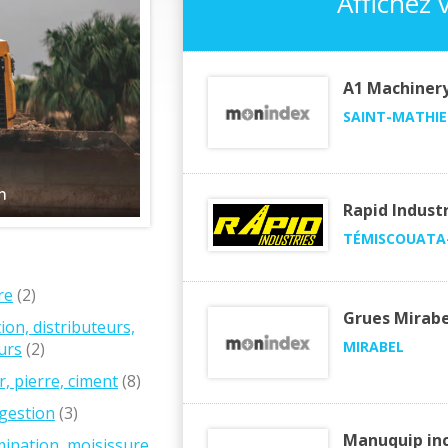
Affichez v
A1 Machiner
SAINT-MATHIE
n
Rapid Industr
TÉMISCOUATA-
re
(2)
Grues Mirabe
ion, distributeurs,
MIRABEL
urs
(2)
r, pierre, ciment
(8)
gestion
(3)
Manuquip in
ination, moisissure