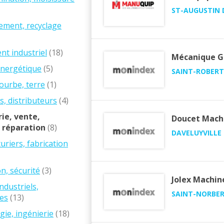
ST-AUGUSTIN 
ement, recyclage
t industriel
(18)
Mécanique Gé
énergétique
(5)
SAINT-ROBERT
tourbe, terre
(1)
s, distributeurs
(4)
ie, vente,
Doucet Mach
, réparation
(8)
DAVELUYVILLE
riers, fabrication
n, sécurité
(3)
Jolex Machin
ndustriels,
SAINT-NORBE
ses
(13)
ie, ingénierie
(18)