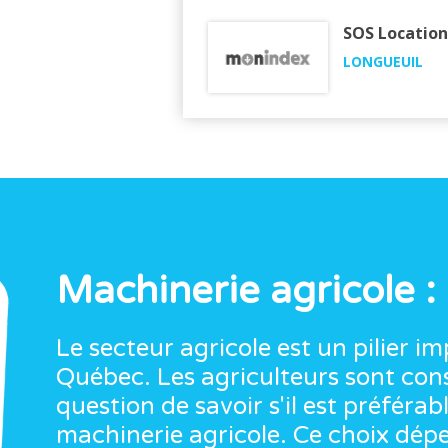
SOS Location
LONGUEUIL
Machinerie agricole :
Le secteur agricole est un pilier i
Québec. Les agriculteurs sont co
question de savoir s'il est préférab
machinerie agricole. Ce choix dépe