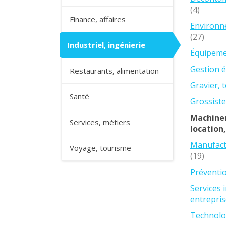
(4)
Finance, affaires
Environn
(27)
Industriel, ingénierie
Équipemen
Gestion 
Restaurants, alimentation
Gravier, 
Santé
Grossiste
Machiner
Services, métiers
location
Manufactu
Voyage, tourisme
(19)
Préventio
Services i
entrepri
Technolog