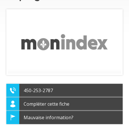
450-253-2787
Compléter cette fiche
Mauvaise information?