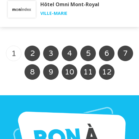
Hôtel Omni Mont-Royal
VILLE-MARIE
2
3
4
5
6
7
1
8
9
10
11
12