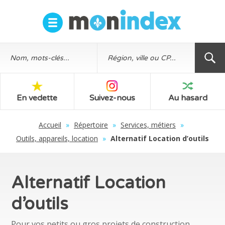
En vedette
Suivez-nous
Au hasard
Accueil
»
Répertoire
»
Services, métiers
»
Outils, appareils, location
»
Alternatif Location d’outils
Alternatif Location
d’outils
Pour vos petits ou gros projets de construction,