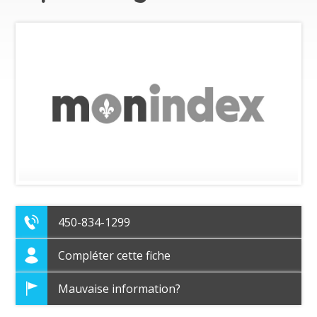
450-834-1299
Compléter cette fiche
Mauvaise information?