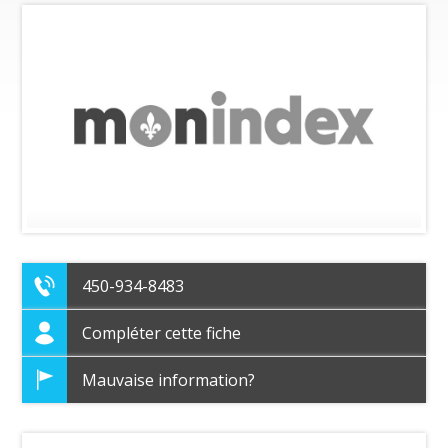
450-934-8483
Compléter cette fiche
Mauvaise information?