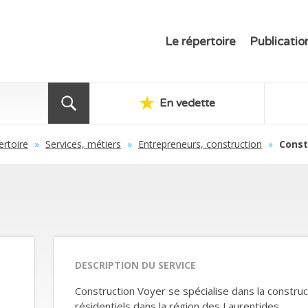
Le répertoire
Publicatio
En vedette
ertoire
»
Services, métiers
»
Entrepreneurs, construction
»
Const
DESCRIPTION DU SERVICE
Construction Voyer se spécialise dans la constru
résidentiels dans la région des Laurentides.