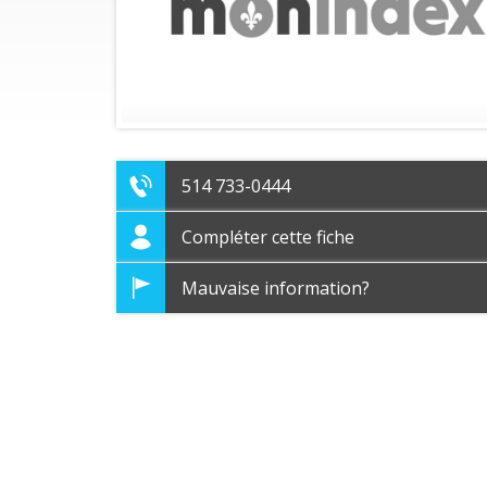
514 733-0444
Compléter cette fiche
Mauvaise information?