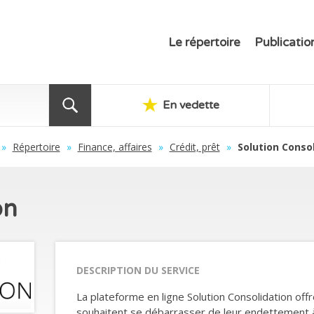
Le répertoire
Publicatio
En vedette
»
Répertoire
»
Finance, affaires
»
Crédit, prêt
»
Solution Conso
on
DESCRIPTION DU SERVICE
La plateforme en ligne Solution Consolidation of
souhaitent se débarrasser de leur endettement à