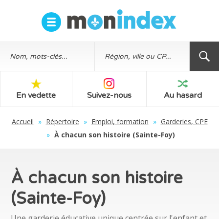
En vedette
Suivez-nous
Au hasard
Accueil
»
Répertoire
»
Emploi, formation
»
Garderies, CPE
»
À chacun son histoire (Sainte-Foy)
À chacun son histoire
(Sainte-Foy)
Une garderie éducative unique centrée sur l'enfant et