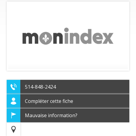
514-848-2424
Compléter cette fiche
Mauvaise information?