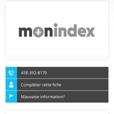
418-392-8170
Compléter cette fiche
Mauvaise information?