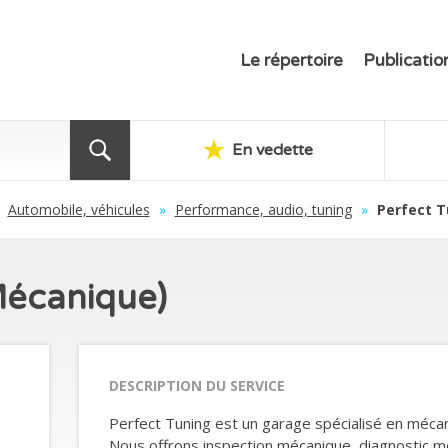
Le répertoire
Publicatio
En vedette
Automobile, véhicules
»
Performance, audio, tuning
»
Perfect T
Mécanique)
DESCRIPTION DU SERVICE
Perfect Tuning est un garage spécialisé en méca
Nous offrons inspection mécanique, diagnostic mot