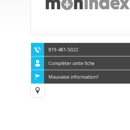
819-481-5022
Compléter cette fiche
Mauvaise information?