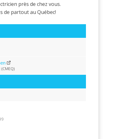
ctricien près de chez vous.
es de partout au Québec!
ien
c (CMEQ)
99