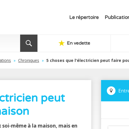
Le répertoire
Publicatio
En vedette
ations
»
Chroniques
»
5 choses que l'électricien peut faire p
Entr
ctricien peut
maison
aux soi-même à la maison, mais en