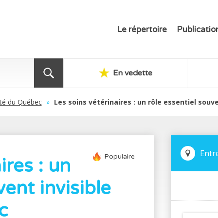
Le répertoire
Publicatio
En vedette
ité du Québec
»
Les soins vétérinaires : un rôle essentiel souve
Entr
Populaire
ires : un
vent invisible
c