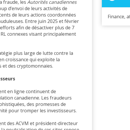
a fraude, les
Autorités canadiennes
p d’envoi de leurs activités de
récents de leurs actions coordonnées
Finance, a
uduleuses. Entre juin 2025 et février
fforts afin de désactiver plus de 7
’URL connexes visant principalement
tégie plus large de lutte contre la
n croissance qui exploite la
s et des cryptomonnaies.
isseurs
ent en ligne continuent de
lation canadienne. Les fraudeurs
phistiquées, des promesses de
mité pour tromper les investisseurs.
ent des ACVM et président-directeur
 la neutralisation de ces sites repose